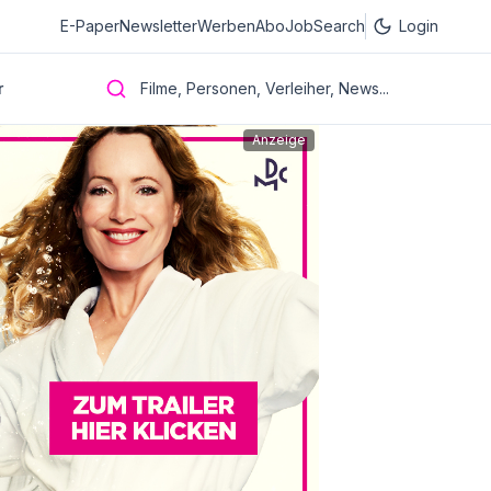
E-Paper
Newsletter
Werben
Abo
JobSearch
Login
r
Filme, Personen, Verleiher, News...
Anzeige