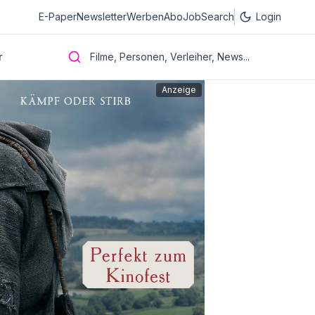
E-Paper
Newsletter
Werben
Abo
JobSearch
Login
r
Filme, Personen, Verleiher, News...
Anzeige