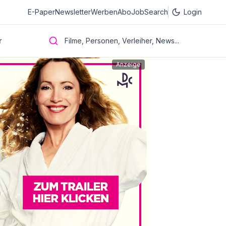
E-Paper
Newsletter
Werben
Abo
JobSearch
Login
r
Filme, Personen, Verleiher, News...
Anzeige