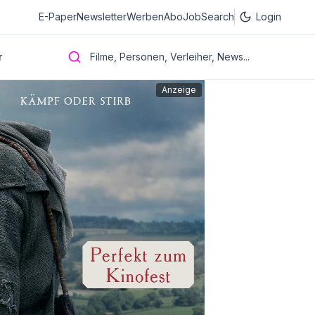
E-Paper
Newsletter
Werben
Abo
JobSearch
Login
r
Filme, Personen, Verleiher, News...
Anzeige