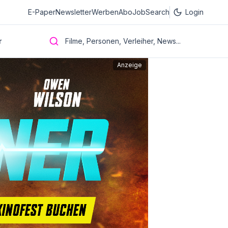
E-Paper
Newsletter
Werben
Abo
JobSearch
Login
r
Filme, Personen, Verleiher, News...
Anzeige