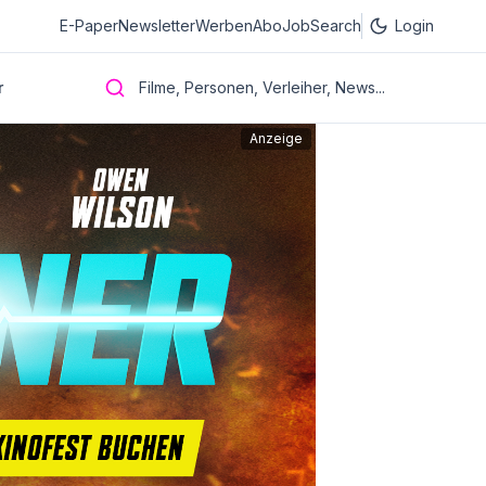
E-Paper
Newsletter
Werben
Abo
JobSearch
Login
r
Filme, Personen, Verleiher, News...
Anzeige