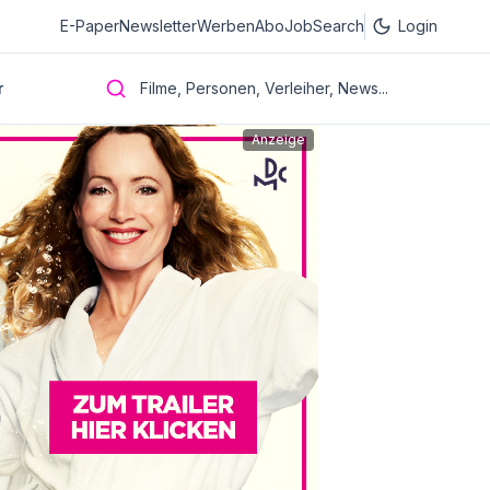
E-Paper
Newsletter
Werben
Abo
JobSearch
Login
r
Filme, Personen, Verleiher, News...
Anzeige