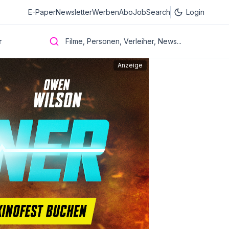
E-Paper
Newsletter
Werben
Abo
JobSearch
Login
r
Filme, Personen, Verleiher, News...
Anzeige