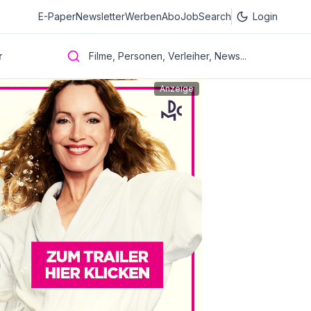
E-Paper
Newsletter
Werben
Abo
JobSearch
Login
r
Filme, Personen, Verleiher, News...
Anzeige