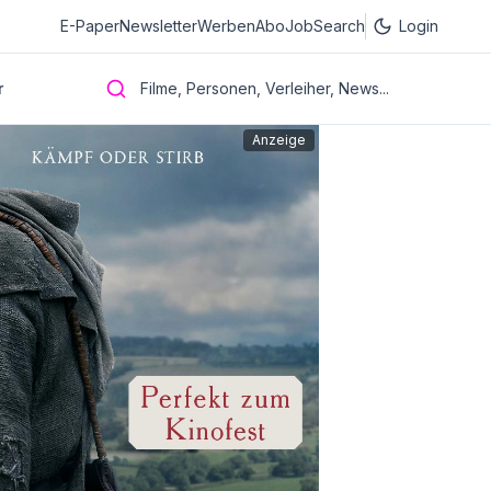
E-Paper
Newsletter
Werben
Abo
JobSearch
Login
r
Filme, Personen, Verleiher, News...
Anzeige