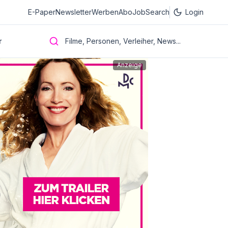
E-Paper
Newsletter
Werben
Abo
JobSearch
Login
r
Filme, Personen, Verleiher, News...
Anzeige