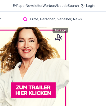
E-Paper
Newsletter
Werben
Abo
JobSearch
Login
r
Filme, Personen, Verleiher, News...
Anzeige