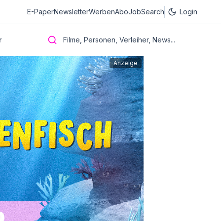
E-Paper
Newsletter
Werben
Abo
JobSearch
Login
r
Filme, Personen, Verleiher, News...
Anzeige