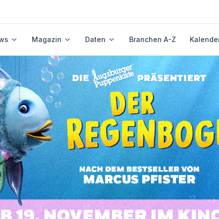
ws
Magazin
Daten
Branchen A-Z
Kalende