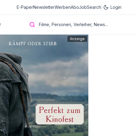
E-Paper
Newsletter
Werben
Abo
JobSearch
Login
r
Filme, Personen, Verleiher, News...
Anzeige