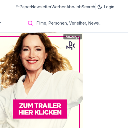
E-Paper
Newsletter
Werben
Abo
JobSearch
Login
r
Filme, Personen, Verleiher, News...
Anzeige