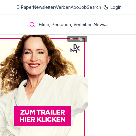
E-Paper
Newsletter
Werben
Abo
JobSearch
Login
r
Filme, Personen, Verleiher, News...
Anzeige