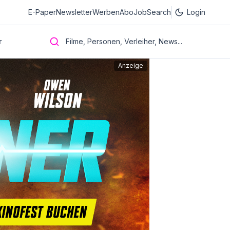
E-Paper
Newsletter
Werben
Abo
JobSearch
Login
r
Filme, Personen, Verleiher, News...
Anzeige