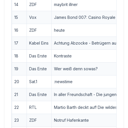
14
ZDF
maybrit illner
15
Vox
James Bond 007: Casino Royale
16
ZDF
heute
17
Kabel Eins
Achtung Abzocke - Betrügern auf der 
18
Das Erste
Kontraste
19
Das Erste
Wer weiß denn sowas?
20
Sat.1
:newstime
21
Das Erste
In aller Freundschaft - Die jungen Ärzte
22
RTL
Martio Barth deckt auf! Die wildesten Fä
23
ZDF
Notruf Hafenkante