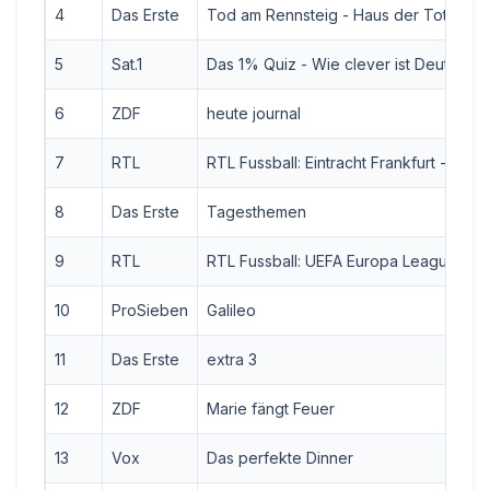
4
Das Erste
Tod am Rennsteig - Haus der Toten
5
Sat.1
Das 1% Quiz - Wie clever ist Deutschla
6
ZDF
heute journal
7
RTL
RTL Fussball: Eintracht Frankfurt - Ajax
8
Das Erste
Tagesthemen
9
RTL
RTL Fussball: UEFA Europa League, Hi
10
ProSieben
Galileo
11
Das Erste
extra 3
12
ZDF
Marie fängt Feuer
13
Vox
Das perfekte Dinner