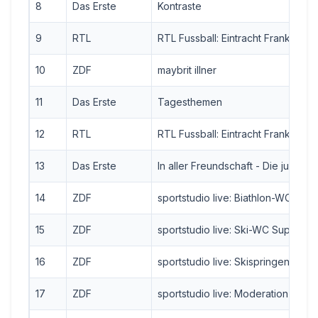
8
Das Erste
Kontraste
9
RTL
RTL Fussball: Eintracht Frankfurt -
10
ZDF
maybrit illner
11
Das Erste
Tagesthemen
12
RTL
RTL Fussball: Eintracht Frankfurt -
13
Das Erste
In aller Freundschaft - Die jungen 
14
ZDF
sportstudio live: Biathlon-WC 15k
15
ZDF
sportstudio live: Ski-WC Super-G 
16
ZDF
sportstudio live: Skispringen-WC
17
ZDF
sportstudio live: Moderation