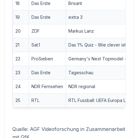
18
Das Erste
Brisant
19
Das Erste
extra 3
20
ZDF
Markus Lanz
21
Sat.1
Das 1% Quiz - Wie clever ist Deut
22
ProSieben
Germany's Next Topmodel - by He
23
Das Erste
Tagesschau
24
NDR Fernsehen
NDR regional
25
RTL
RTL Fussball: UEFA Europa Leagu
Quelle: AGF Videoforschung in Zusammenarbeit
mit GfK