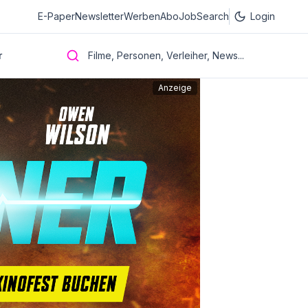
E-Paper
Newsletter
Werben
Abo
JobSearch
Login
r
Filme, Personen, Verleiher, News...
Anzeige