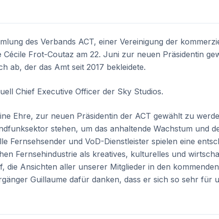
mmlung des Verbands ACT, einer Vereinigung der kommerzi
 Cécile Frot-Coutaz am 22. Juni zur neuen Präsidentin gewä
ch ab, der das Amt seit 2017 bekleidete.
tuell Chief Executive Officer der Sky Studios.
 eine Ehre, zur neuen Präsidentin der ACT gewählt zu werde
ndfunksektor stehen, um das anhaltende Wachstum und de
le Fernsehsender und VoD-Dienstleister spielen eine entsc
n Fernsehindustrie als kreatives, kulturelles und wirtscha
f, die Ansichten aller unserer Mitglieder in den kommenden
änger Guillaume dafür danken, dass er sich so sehr für u