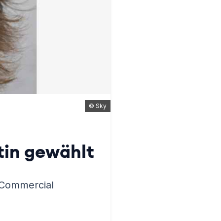
©
Sky
tin gewählt
f Commercial