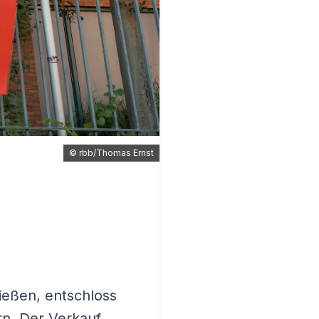
©
rbb/Thomas Ernst
ießen, entschloss
n. Der Verkauf