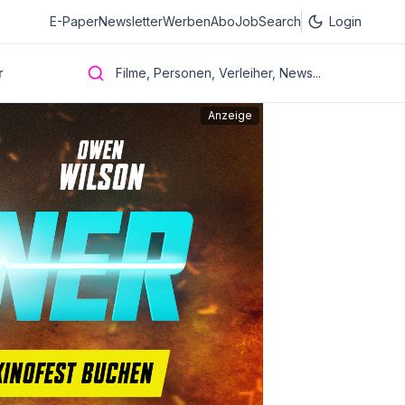
E-Paper
Newsletter
Werben
Abo
JobSearch
Login
r
Filme, Personen, Verleiher, News...
Anzeige