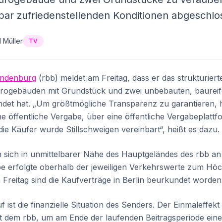
nbar zufriedenstellenden Konditionen abgeschlo
 Müller
TV
andenburg
(rbb) meldet am Freitag, dass er das strukturier
rogebäuden mit Grundstück und zwei unbebauten, baureif
det hat. „Um größtmögliche Transparenz zu garantieren, h
ne öffentliche Vergabe, über eine öffentliche Vergabeplatt
ie Käufer wurde Stillschweigen vereinbart“, heißt es dazu.
en sich in unmittelbarer Nähe des Hauptgeländes des rbb 
abe erfolgte oberhalb der jeweiligen Verkehrswerte zum Hö
Freitag sind die Kaufverträge in Berlin beurkundet worden
 ist die finanzielle Situation des Senders. Der Einmaleffe
 dem rbb, um am Ende der laufenden Beitragsperiode eine Z