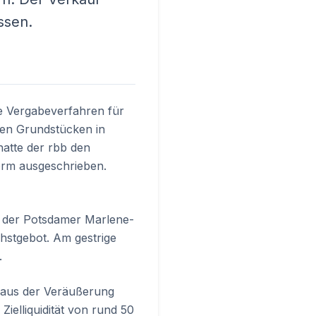
ssen.
te Vergabeverfahren für
en Grundstücken in
atte der rbb den
form ausgeschrieben.
an der Potsdamer Marlene-
chstgebot. Am gestrige
.
kt aus der Veräußerung
ielliquidität von rund 50