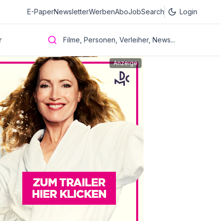
E-Paper
Newsletter
Werben
Abo
JobSearch
Login
r
Filme, Personen, Verleiher, News...
Anzeige