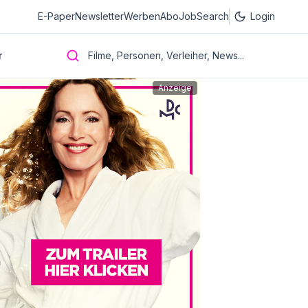
E-Paper
Newsletter
Werben
Abo
JobSearch
Login
r
Filme, Personen, Verleiher, News...
Anzeige