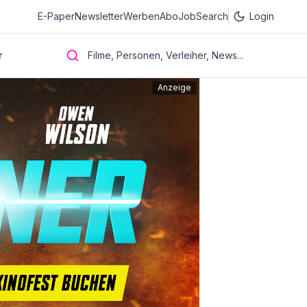
E-Paper
Newsletter
Werben
Abo
JobSearch
Login
r
Filme, Personen, Verleiher, News...
Anzeige