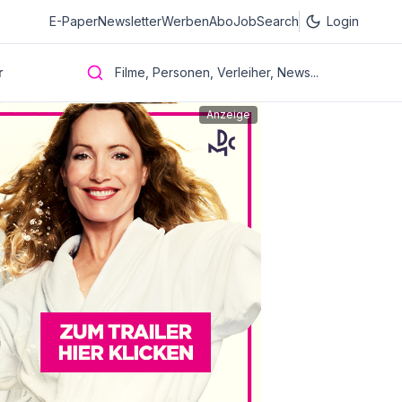
E-Paper
Newsletter
Werben
Abo
JobSearch
Login
r
Filme, Personen, Verleiher, News...
Anzeige