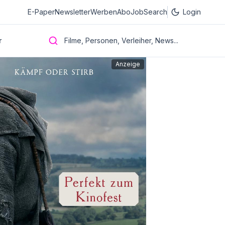
E-Paper
Newsletter
Werben
Abo
JobSearch
Login
r
Filme, Personen, Verleiher, News...
Anzeige