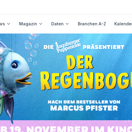
ws
Magazin
Daten
Branchen A-Z
Kalende