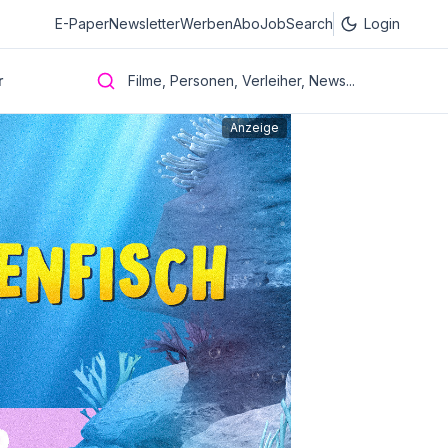
E-Paper
Newsletter
Werben
Abo
JobSearch
Login
r
Filme, Personen, Verleiher, News...
Anzeige