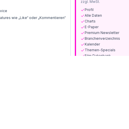
zzgl. MwSt.
Profil
vice
Alle Daten
tures wie „Like“ oder „Kommentieren“
Charts
E-Paper
Premium Newsletter
Branchenverzeichnis
Kalender
Themen-Specials
Film Datenbank
Print-Ausgaben und Sond
Jetzt abonnieren
Bereits Kunde? Anmelden