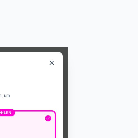
n, um
OHLEN