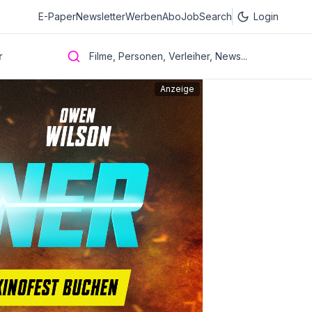
E-Paper
Newsletter
Werben
Abo
JobSearch
Login
r
Filme, Personen, Verleiher, News...
Anzeige