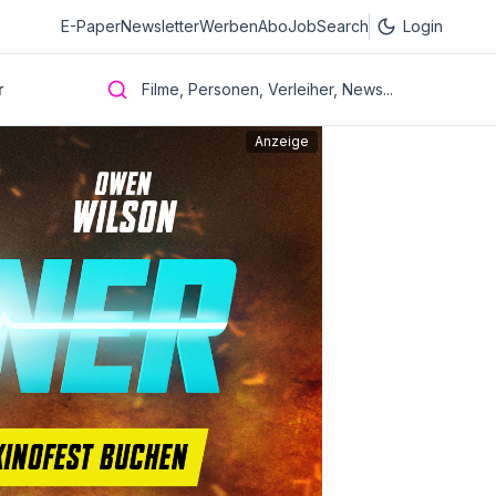
E-Paper
Newsletter
Werben
Abo
JobSearch
Login
r
Filme, Personen, Verleiher, News...
Anzeige