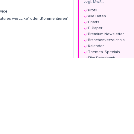
zzgl. MwSt.
Profil
vice
Alle Daten
tures wie „Like“ oder „Kommentieren“
Charts
E-Paper
Premium Newsletter
Branchenverzeichnis
Kalender
Themen-Specials
Film Datenbank
Print-Ausgaben und Sond
Jetzt abonnieren
Bereits Kunde? Anmelden