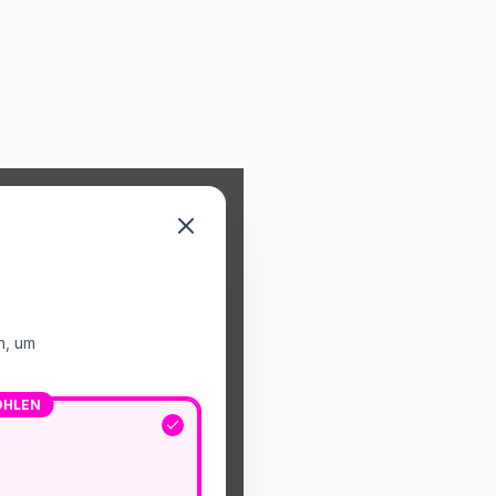
n, um
OHLEN