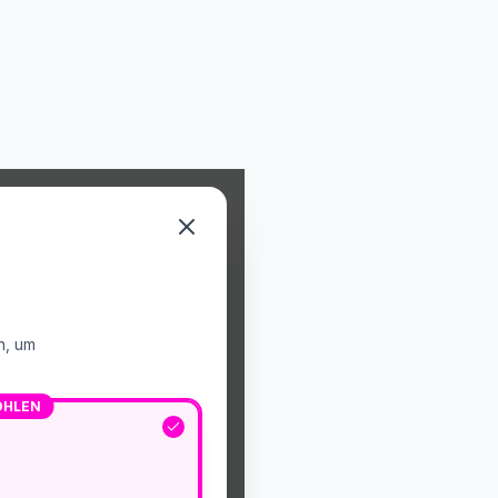
n, um
OHLEN