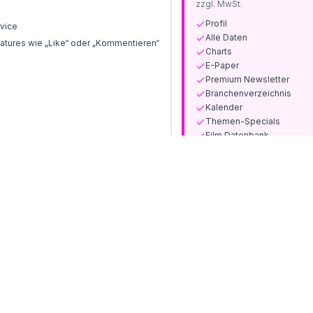
zzgl. MwSt.
Profil
vice
Alle Daten
tures wie „Like“ oder „Kommentieren“
Charts
E-Paper
Premium Newsletter
Branchenverzeichnis
Kalender
Themen-Specials
Film Datenbank
Print-Ausgaben und Sond
Jetzt abonnieren
Bereits Kunde? Anmelden