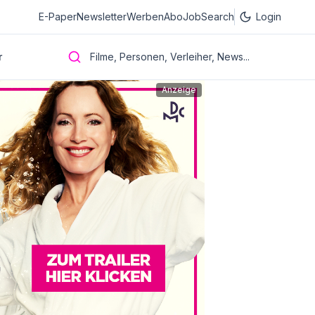
E-Paper
Newsletter
Werben
Abo
JobSearch
Login
r
Filme, Personen, Verleiher, News...
Anzeige