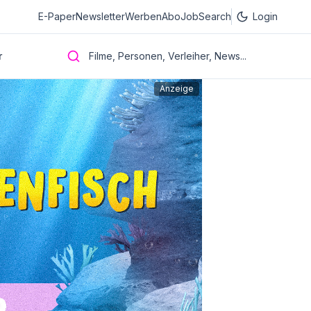
E-Paper
Newsletter
Werben
Abo
JobSearch
Login
r
Filme, Personen, Verleiher, News...
Anzeige