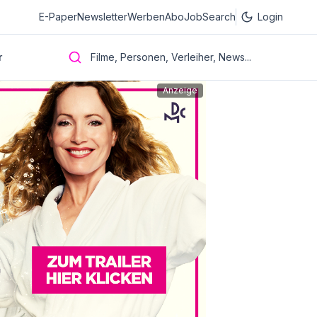
E-Paper
Newsletter
Werben
Abo
JobSearch
Login
r
Filme, Personen, Verleiher, News...
Anzeige