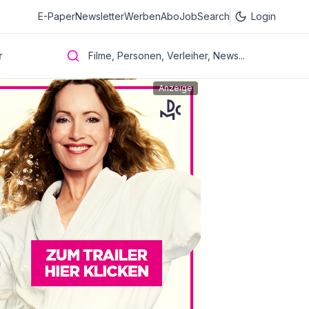
E-Paper
Newsletter
Werben
Abo
JobSearch
Login
r
Filme, Personen, Verleiher, News...
Anzeige