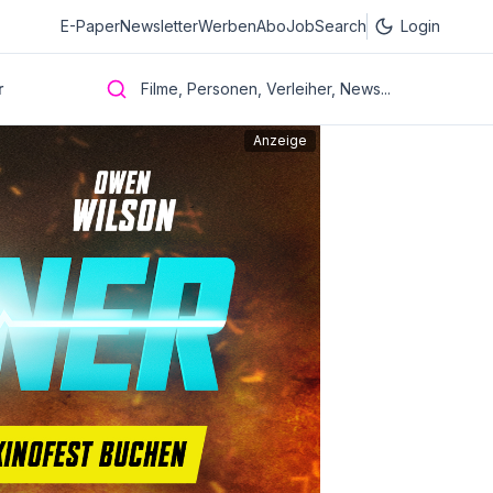
E-Paper
Newsletter
Werben
Abo
JobSearch
Login
r
Filme, Personen, Verleiher, News...
Anzeige