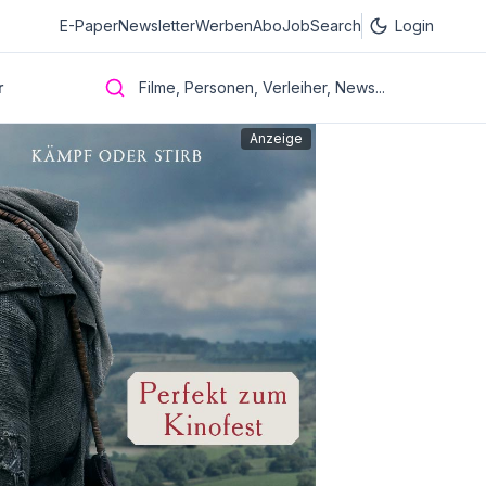
E-Paper
Newsletter
Werben
Abo
JobSearch
Login
r
Filme, Personen, Verleiher, News...
Anzeige