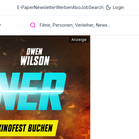
E-Paper
Newsletter
Werben
Abo
JobSearch
Login
r
Filme, Personen, Verleiher, News...
Anzeige