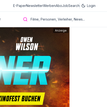
E-Paper
Newsletter
Werben
Abo
JobSearch
Login
r
Filme, Personen, Verleiher, News...
Anzeige