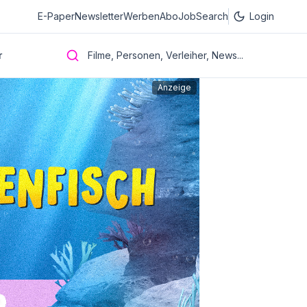
E-Paper
Newsletter
Werben
Abo
JobSearch
Login
r
Filme, Personen, Verleiher, News...
Anzeige