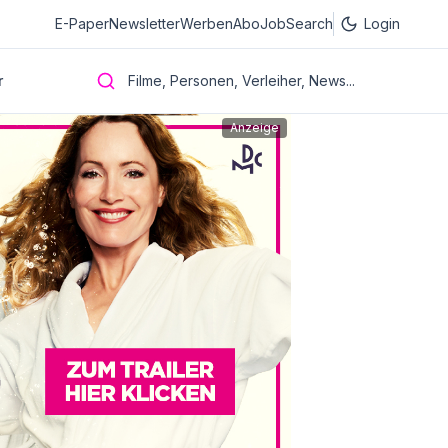
E-Paper
Newsletter
Werben
Abo
JobSearch
Login
r
Filme, Personen, Verleiher, News...
Anzeige