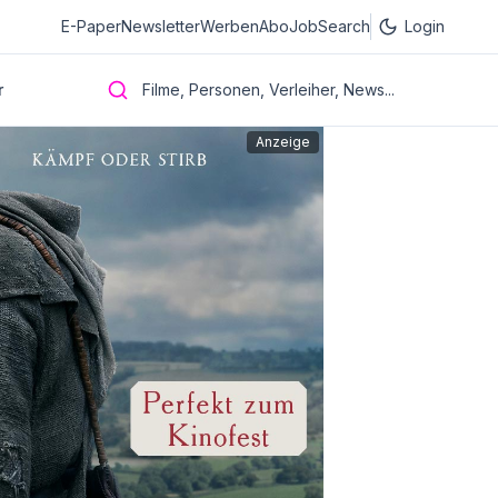
E-Paper
Newsletter
Werben
Abo
JobSearch
Login
r
Filme, Personen, Verleiher, News...
Anzeige