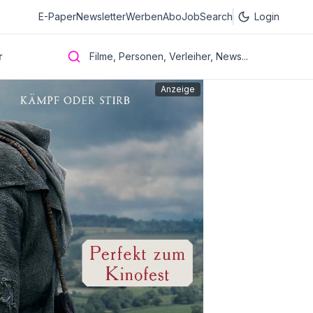
E-Paper
Newsletter
Werben
Abo
JobSearch
Login
r
Filme, Personen, Verleiher, News...
Anzeige