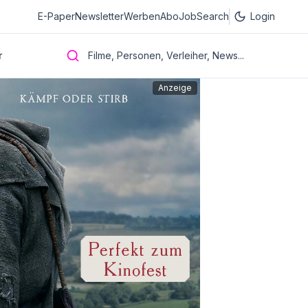
E-Paper
Newsletter
Werben
Abo
JobSearch
Login
r
Filme, Personen, Verleiher, News...
Anzeige