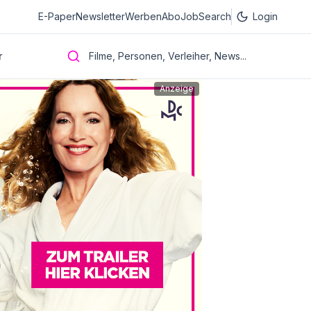
E-Paper
Newsletter
Werben
Abo
JobSearch
Login
r
Filme, Personen, Verleiher, News...
Anzeige