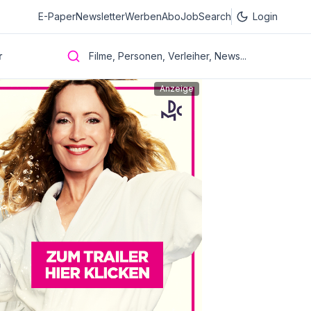
E-Paper
Newsletter
Werben
Abo
JobSearch
Login
r
Filme, Personen, Verleiher, News...
Anzeige