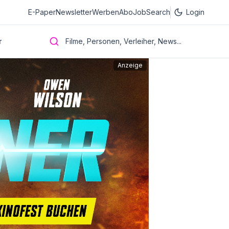
E-Paper
Newsletter
Werben
Abo
JobSearch
Login
r
Filme, Personen, Verleiher, News...
Anzeige