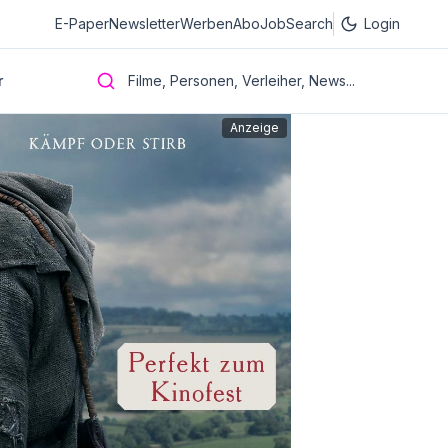
E-Paper
Newsletter
Werben
Abo
JobSearch
Login
r
Filme, Personen, Verleiher, News...
Anzeige