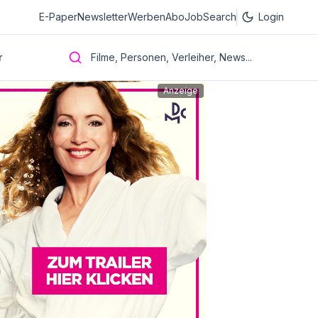
E-Paper
Newsletter
Werben
Abo
JobSearch
Login
r
Filme, Personen, Verleiher, News...
Anzeige