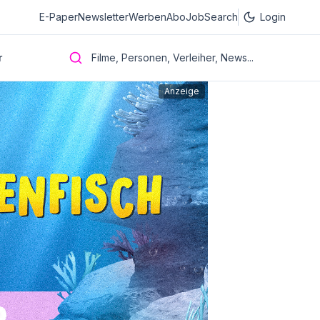
E-Paper
Newsletter
Werben
Abo
JobSearch
Login
r
Filme, Personen, Verleiher, News...
Anzeige