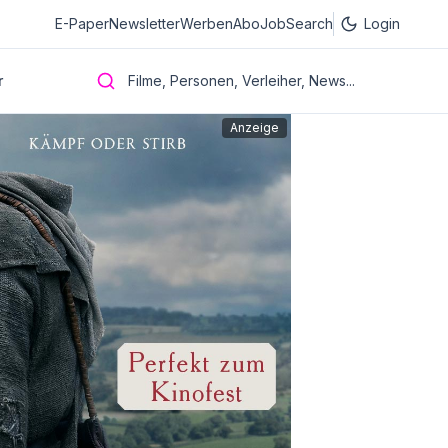
E-Paper
Newsletter
Werben
Abo
JobSearch
Login
r
Filme, Personen, Verleiher, News...
Anzeige