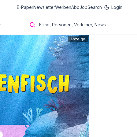
E-Paper
Newsletter
Werben
Abo
JobSearch
Login
r
Filme, Personen, Verleiher, News...
Anzeige