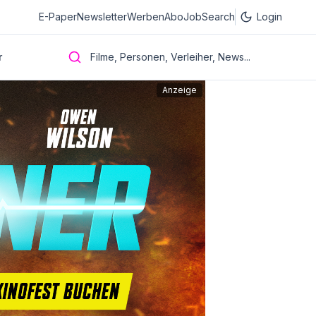
E-Paper
Newsletter
Werben
Abo
JobSearch
Login
r
Filme, Personen, Verleiher, News...
Anzeige